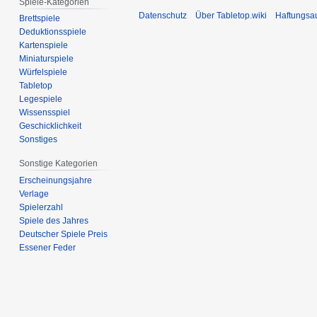
p
Spiele-Kategorien
n
e
Datenschutz
Über Tabletop.wiki
Haftungsa
t
e
Brettspiele
p
Deduktionsspiele
e
B
t
Kartenspiele
m
e
e
Miniaturspiele
b
a
m
Würfelspiele
e
r
b
Tabletop
r
b
e
Legespiele
2
e
Wissensspiel
r
0
Geschicklichkeit
i
2
Sonstiges
1
t
0
4
u
1
Sonstige Kategorien
n
4
Erscheinungsjahre
g
Verlage
s
Spielerzahl
z
Spiele des Jahres
Deutscher Spiele Preis
u
Essener Feder
s
a
m
m
e