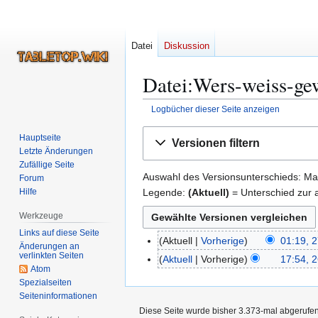
Datei
Diskussion
Datei:Wers-weiss-gew
Logbücher dieser Seite anzeigen
Zur
Zur
Hauptseite
Versionen filtern
Navigation
Suche
Letzte Änderungen
springen
springen
Zufällige Seite
Auswahl des Versionsunterschieds: Mar
Forum
Legende:
(Aktuell)
= Unterschied zur a
Hilfe
Werkzeuge
Links auf diese Seite
Aktuell
Vorherige
01:19, 
2
Änderungen an
verlinkten Seiten
7
Aktuell
Vorherige
17:54, 
2
Atom
.
K
6
Spezialseiten
S
e
.
Seiten­­informationen
e
i
S
Diese Seite wurde bisher 3.373-mal abgerufen