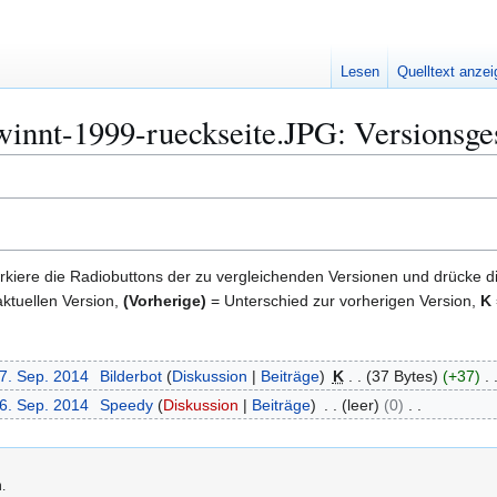
Lesen
Quelltext anze
innt-1999-rueckseite.JPG: Versionsge
kiere die Radiobuttons der zu vergleichenden Versionen und drücke d
ktuellen Version,
(Vorherige)
= Unterschied zur vorherigen Version,
K
27. Sep. 2014
Bilderbot
Diskussion
Beiträge
K
37 Bytes
+37
26. Sep. 2014
Speedy
Diskussion
Beiträge
leer
0
.