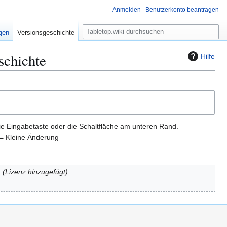
Anmelden
Benutzerkonto beantragen
S
igen
Versionsgeschichte
u
c
schichte
Hilfe
h
e
ie Eingabetaste oder die Schaltfläche am unteren Rand.
= Kleine Änderung
Lizenz hinzugefügt