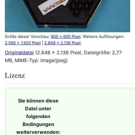
Größe dieser Vorschau:
800 × 600 Pixel
.
Weitere Auflösungen:
2.560 × 1.920 Pixel
|
2.848 × 2.136 Pixel
.
Originaldatei
(2.848 × 2.136 Pixel, Dateigröße: 2,77
MB, MIME-Typ:
image/jpeg
)
Lizenz
Sie können diese
Datei unter
folgenden
Bedingungen
weiterverwenden: