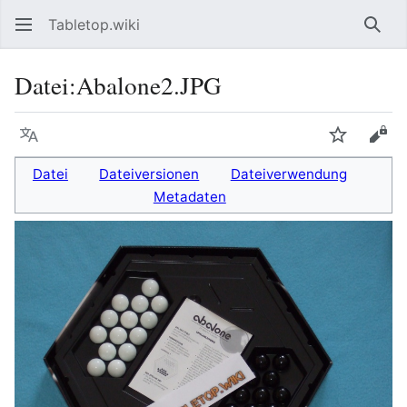
Tabletop.wiki
Such
Datei
:
Abalone2.JPG
Sprache
Beobacht
Quel
Datei
Dateiversionen
Dateiverwendung
Metadaten