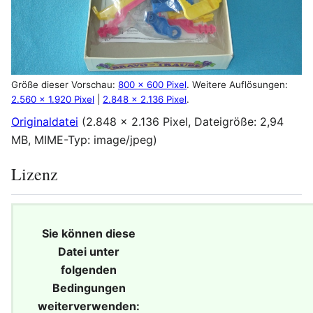
Größe dieser Vorschau:
800 × 600 Pixel
.
Weitere Auflösungen:
2.560 × 1.920 Pixel
|
2.848 × 2.136 Pixel
.
Originaldatei
(2.848 × 2.136 Pixel, Dateigröße: 2,94
MB, MIME-Typ:
image/jpeg
)
Lizenz
Sie können diese
Datei unter
folgenden
Bedingungen
weiterverwenden: