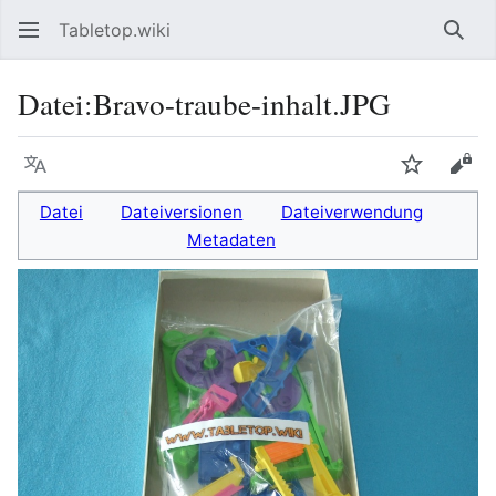
Tabletop.wiki
Such
Datei
:
Bravo-traube-inhalt.JPG
Sprache
Beobacht
Quel
Datei
Dateiversionen
Dateiverwendung
Metadaten