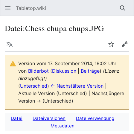
Tabletop.wiki
Such
Datei
:
Chess chupa chups.JPG
Sprache
Beobacht
Quel
Version vom 17. September 2014, 19:02 Uhr
von
Bilderbot
(
Diskussion
|
Beiträge
)
(Lizenz
hinzugefügt)
(
Unterschied
)
← Nächstältere Version
|
Aktuelle Version (Unterschied) | Nächstjüngere
Version → (Unterschied)
Datei
Dateiversionen
Dateiverwendung
Metadaten