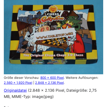
Größe dieser Vorschau:
800 × 600 Pixel
.
Weitere Auflösungen:
2.560 × 1.920 Pixel
|
2.848 × 2.136 Pixel
.
Originaldatei
(2.848 × 2.136 Pixel, Dateigröße: 2,75
MB, MIME-Typ:
image/jpeg
)