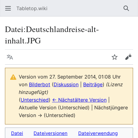
Tabletop.wiki
Such
Datei
:
Deutschlandreise-alt-
inhalt.JPG
Sprache
Beobacht
Quel
Version vom 27. September 2014, 01:08 Uhr
von
Bilderbot
(
Diskussion
|
Beiträge
)
(Lizenz
hinzugefügt)
(
Unterschied
)
← Nächstältere Version
|
Aktuelle Version (Unterschied) | Nächstjüngere
Version → (Unterschied)
Datei
Dateiversionen
Dateiverwendung