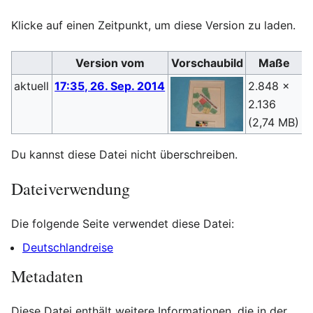
Klicke auf einen Zeitpunkt, um diese Version zu laden.
Version vom
Vorschaubild
Maße
aktuell
17:35, 26. Sep. 2014
2.848 ×
S
2.136
(
(2,74 MB)
Du kannst diese Datei nicht überschreiben.
Dateiverwendung
Die folgende Seite verwendet diese Datei:
Deutschlandreise
Metadaten
Diese Datei enthält weitere Informationen, die in der