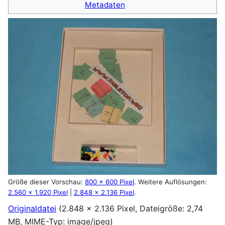
Metadaten
Größe dieser Vorschau:
800 × 600 Pixel
.
Weitere Auflösungen:
2.560 × 1.920 Pixel
|
2.848 × 2.136 Pixel
.
Originaldatei
(2.848 × 2.136 Pixel, Dateigröße: 2,74
MB, MIME-Typ:
image/jpeg
)