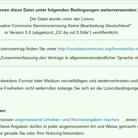
nnen diese Datei unter folgenden Bedingungen weiterverwenden:
Die Datei wurde unter der Lizenz
eative Commons Namensnennung-Keine Bearbeitung Deutschland
“
in Version 3.0 (abgekürzt „
CC-by-nd 3.0/de
“) veröffentlicht.
izenzvertrag finden Sie unter
http://creativecommons.org/licenses/by-n
e Zusammenfassung des Vertrags
in allgemeinverständlicher Sprache oh
edwedem Format oder Medium vervielfältigen und weiterverbreiten und 
e Freiheiten nicht widerrufen solange Sie sich an die Lizenzbedingung
en:
müssen
angemessene Urheber- und Rechteangaben machen
, einen
iese Angaben dürfen in jeder angemessenen Art und Weise gemacht wer
ze gerade Sie oder Ihre Nutzung besonders.