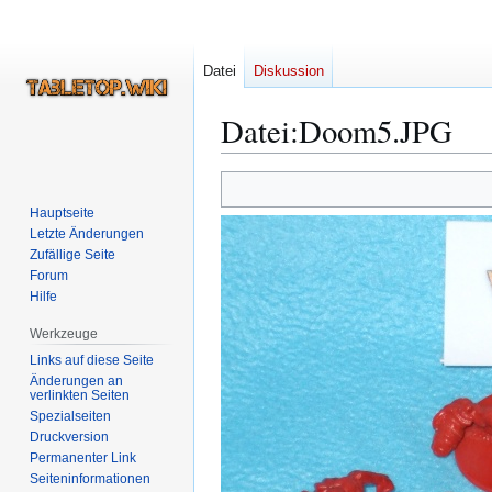
Datei
Diskussion
Datei
:
Doom5.JPG
Zur
Zur
Navigation
Suche
Hauptseite
springen
springen
Letzte Änderungen
Zufällige Seite
Forum
Hilfe
Werkzeuge
Links auf diese Seite
Änderungen an
verlinkten Seiten
Spezialseiten
Druckversion
Permanenter Link
Seiten­­informationen