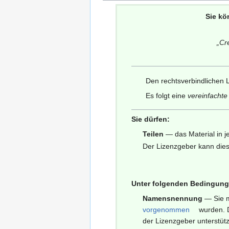
Sie kö
„
Cr
Den rechtsverbindlichen L
Es folgt eine
vereinfacht
Sie dürfen:
Teilen
— das Material in j
Der Lizenzgeber kann dies
Unter folgenden Bedingung
Namensnennung
— Sie 
vorgenommen
wurden. D
der Lizenzgeber unterstüt