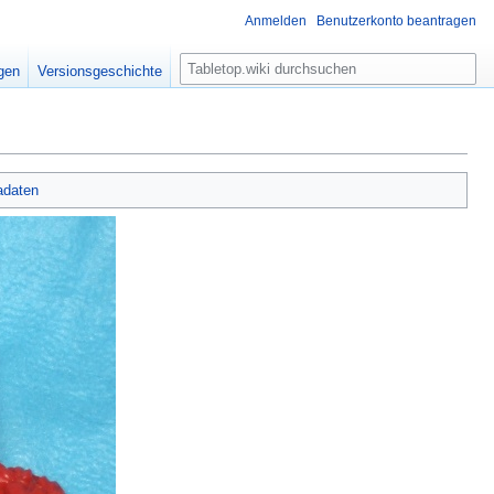
Anmelden
Benutzerkonto beantragen
S
igen
Versionsgeschichte
u
c
h
e
adaten