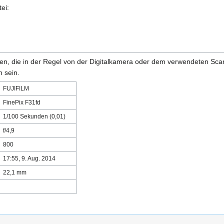
ei:
onen, die in der Regel von der Digitalkamera oder dem verwendeten Sc
 sein.
FUJIFILM
FinePix F31fd
1/100 Sekunden (0,01)
f/4,9
800
17:55, 9. Aug. 2014
22,1 mm