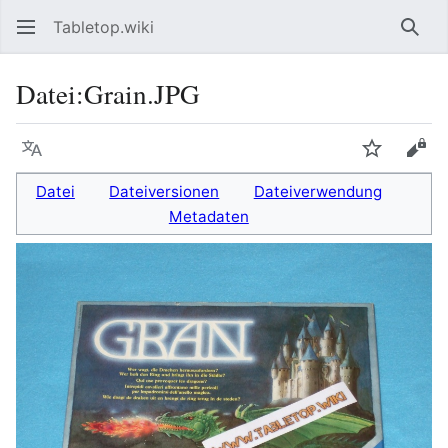
Tabletop.wiki
Such
Datei
:
Grain.JPG
Sprache
Beobacht
Quel
Datei
Dateiversionen
Dateiverwendung
Metadaten