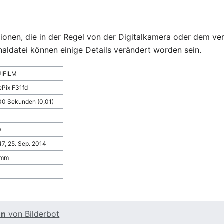
ationen, die in der Regel von der Digitalkamera oder dem
naldatei können einige Details verändert worden sein.
JIFILM
ePix F31fd
00 Sekunden (0,01)
0
47, 25. Sep. 2014
 mm
en
von
Bilderbot