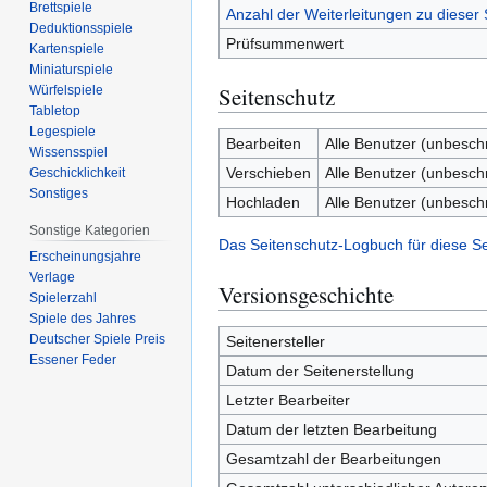
Brettspiele
Anzahl der Weiterleitungen zu dieser 
Deduktionsspiele
Prüfsummenwert
Kartenspiele
Miniaturspiele
Seitenschutz
Würfelspiele
Tabletop
Legespiele
Bearbeiten
Alle Benutzer (unbesch
Wissensspiel
Verschieben
Alle Benutzer (unbesch
Geschicklichkeit
Sonstiges
Hochladen
Alle Benutzer (unbesch
Sonstige Kategorien
Das Seitenschutz-Logbuch für diese S
Erscheinungsjahre
Verlage
Versionsgeschichte
Spielerzahl
Spiele des Jahres
Deutscher Spiele Preis
Seitenersteller
Essener Feder
Datum der Seitenerstellung
Letzter Bearbeiter
Datum der letzten Bearbeitung
Gesamtzahl der Bearbeitungen