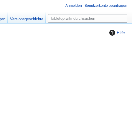
Anmelden
Benutzerkonto beantragen
S
igen
Versionsgeschichte
u
c
Hilfe
h
e