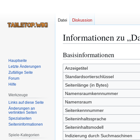
Datei
Diskussion
Informationen zu „D
Basisinformationen
Zur
Zur
Navigation
Suche
Hauptseite
Letzte Änderungen
springen
springen
Anzeigetitel
Zufällige Seite
Standardsortierschlüssel
Forum
Hilfe
Seitenlänge (in Bytes)
Namensraumkennnummer
Werkzeuge
Namensraum
Links auf diese Seite
Änderungen an
Seitenkennnummer
verlinkten Seiten
Spezialseiten
Seiteninhaltssprache
Seiten­­informationen
Seiteninhaltsmodell
Spiele-Kategorien
Indizierung durch Suchmaschinen