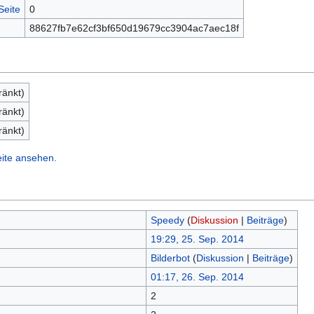
Seite
0
88627fb7e62cf3bf650d19679cc3904ac7aec18f
ränkt)
ränkt)
ränkt)
eite ansehen.
Speedy
(
Diskussion
|
Beiträge
)
19:29, 25. Sep. 2014
Bilderbot
(
Diskussion
|
Beiträge
)
01:17, 26. Sep. 2014
2