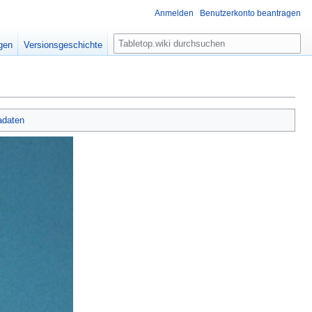
Anmelden
Benutzerkonto beantragen
S
igen
Versionsgeschichte
u
c
h
e
adaten