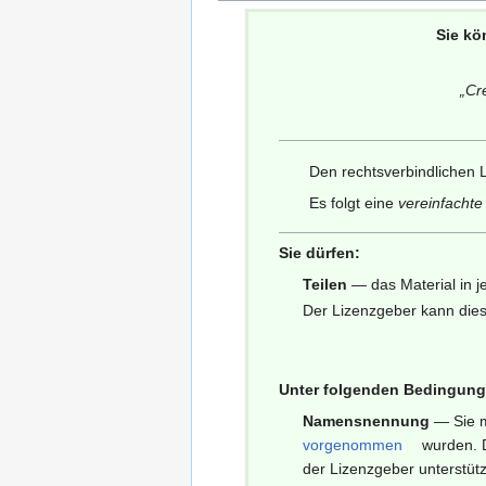
Sie kö
„
Cr
Den rechtsverbindlichen L
Es folgt eine
vereinfacht
Sie dürfen:
Teilen
— das Material in j
Der Lizenzgeber kann dies
Unter folgenden Bedingung
Namensnennung
— Sie 
vorgenommen
wurden. D
der Lizenzgeber unterstüt