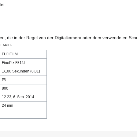
ei:
onen, die in der Regel von der Digitalkamera oder dem verwendeten Sc
 sein.
FUJIFILM
FinePix F31fd
1/100 Sekunden (0,01)
f/5
800
12:23, 6. Sep. 2014
24 mm