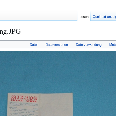
Lesen
Quelltext anze
ung.JPG
Datei
Dateiversionen
Dateiverwendung
Met