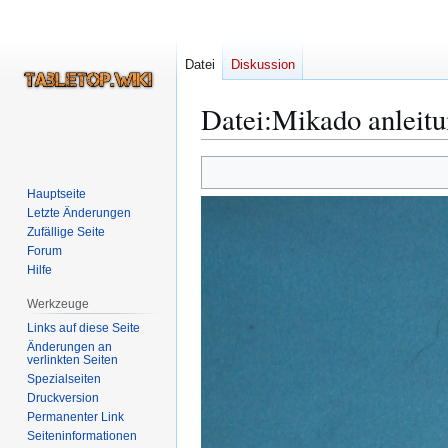
Datei
Diskussion
Datei
:
Mikado anleit
Zur
Zur
Navigation
Suche
Hauptseite
springen
springen
Letzte Änderungen
Zufällige Seite
Forum
Hilfe
Werkzeuge
Links auf diese Seite
Änderungen an
verlinkten Seiten
Spezialseiten
Druckversion
Permanenter Link
Seiten­­informationen