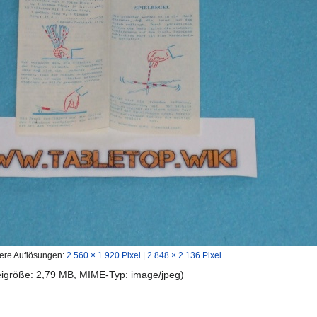
ere Auflösungen:
2.560 × 1.920 Pixel
|
2.848 × 2.136 Pixel
.
teigröße: 2,79 MB, MIME-Typ:
image/jpeg
)