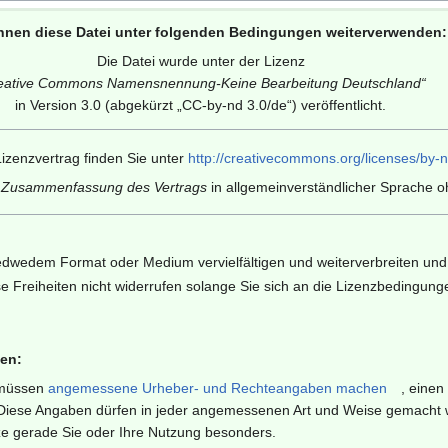
nnen diese Datei unter folgenden Bedingungen weiterverwenden:
Die Datei wurde unter der Lizenz
eative Commons Namensnennung-Keine Bearbeitung Deutschland
“
in Version 3.0 (abgekürzt „
CC-by-nd 3.0/de
“) veröffentlicht.
izenzvertrag finden Sie unter
http://creativecommons.org/licenses/by-n
e Zusammenfassung des Vertrags
in allgemeinverständlicher Sprache oh
edwedem Format oder Medium vervielfältigen und weiterverbreiten und 
e Freiheiten nicht widerrufen solange Sie sich an die Lizenzbedingung
en:
müssen
angemessene Urheber- und Rechteangaben machen
, einen
iese Angaben dürfen in jeder angemessenen Art und Weise gemacht wer
ze gerade Sie oder Ihre Nutzung besonders.