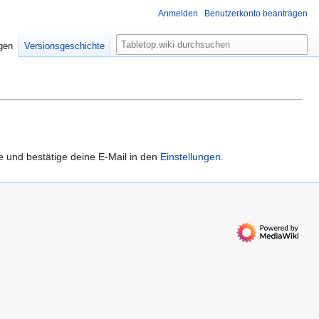
Anmelden
Benutzerkonto beantragen
S
igen
Versionsgeschichte
u
c
h
e
e und bestätige deine E-Mail in den
Einstellungen
.