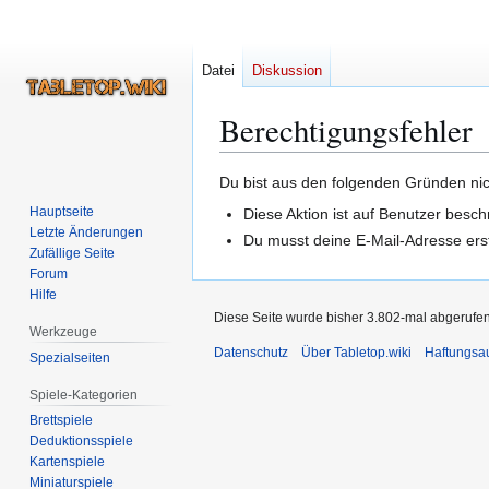
Datei
Diskussion
Berechtigungsfehler
Zur
Zur
Du bist aus den folgenden Gründen nich
Navigation
Suche
Hauptseite
Diese Aktion ist auf Benutzer besc
springen
springen
Letzte Änderungen
Du musst deine E-Mail-Adresse erst
Zufällige Seite
Forum
Hilfe
Diese Seite wurde bisher 3.802-mal abgerufen
Werkzeuge
Datenschutz
Über Tabletop.wiki
Haftungsa
Spezialseiten
Spiele-Kategorien
Brettspiele
Deduktionsspiele
Kartenspiele
Miniaturspiele