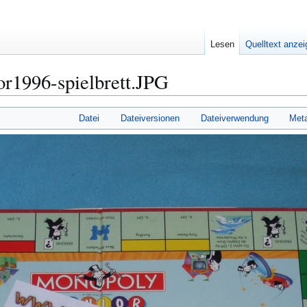
Lesen
Quelltext anze
r1996-spielbrett.JPG
Datei
Dateiversionen
Dateiverwendung
Met