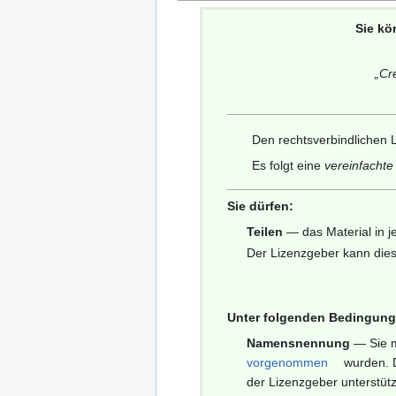
Sie kö
„
Cr
Den rechtsverbindlichen L
Es folgt eine
vereinfacht
Sie dürfen:
Teilen
— das Material in j
Der Lizenzgeber kann dies
Unter folgenden Bedingung
Namensnennung
— Sie 
vorgenommen
wurden. D
der Lizenzgeber unterstüt