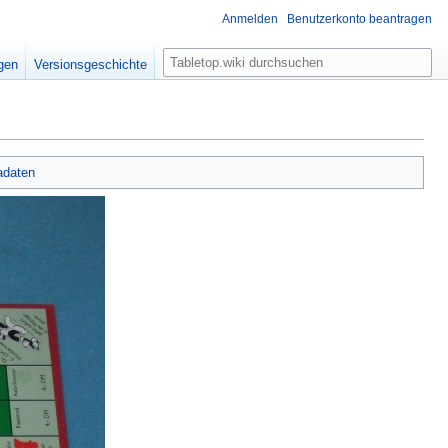
Anmelden
Benutzerkonto beantragen
S
igen
Versionsgeschichte
u
c
h
e
adaten