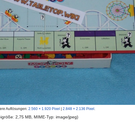
ere Auflösungen:
2.560 × 1.920 Pixel
|
2.848 × 2.136 Pixel
.
teigröße: 2,75 MB, MIME-Typ:
image/jpeg
)