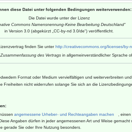
nnen diese Datei unter folgenden Bedingungen weiterverwenden:
Die Datei wurde unter der Lizenz
eative Commons Namensnennung-Keine Bearbeitung Deutschland
“
in Version 3.0 (abgekürzt „
CC-by-nd 3.0/de
“) veröffentlicht.
izenzvertrag finden Sie unter
http://creativecommons.org/licenses/by-n
e Zusammenfassung des Vertrags
in allgemeinverständlicher Sprache oh
edwedem Format oder Medium vervielfältigen und weiterverbreiten und 
e Freiheiten nicht widerrufen solange Sie sich an die Lizenzbedingung
en:
müssen
angemessene Urheber- und Rechteangaben machen
, einen
iese Angaben dürfen in jeder angemessenen Art und Weise gemacht wer
ze gerade Sie oder Ihre Nutzung besonders.