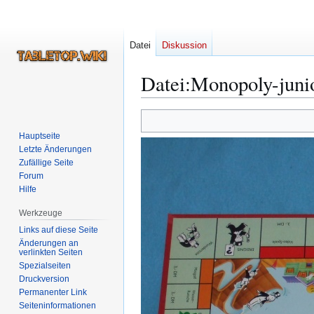
Datei
Diskussion
Datei
:
Monopoly-junio
Zur
Zur
Navigation
Suche
Hauptseite
springen
springen
Letzte Änderungen
Zufällige Seite
Forum
Hilfe
Werkzeuge
Links auf diese Seite
Änderungen an
verlinkten Seiten
Spezialseiten
Druckversion
Permanenter Link
Seiten­­informationen