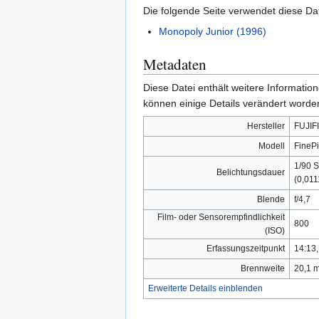
Die folgende Seite verwendet diese Dat
Monopoly Junior (1996)
Metadaten
Diese Datei enthält weitere Informati
können einige Details verändert worden
Hersteller
FUJIF
Modell
FinePi
1/90 
Belichtungsdauer
(0,011
Blende
f/4,7
Film- oder Sensorempfindlichkeit
800
(ISO)
Erfassungszeitpunkt
14:13,
Brennweite
20,1 
Erweiterte Details einblenden