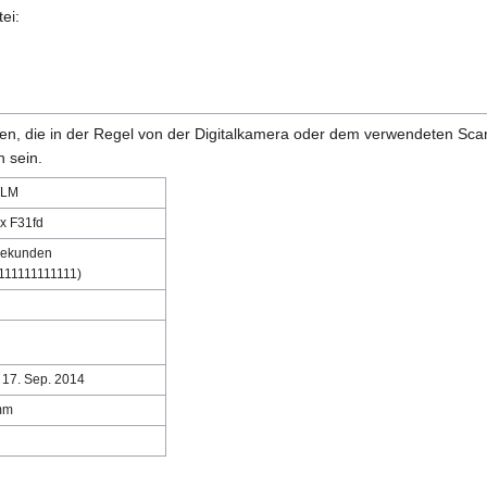
ei:
onen, die in der Regel von der Digitalkamera oder dem verwendeten Sc
 sein.
ILM
x F31fd
Sekunden
111111111111)
 17. Sep. 2014
mm