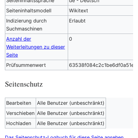
Seiteninhaltssprache
de - Deutsch
Seiteninhaltsmodell
Wikitext
Indizierung durch
Erlaubt
Suchmaschinen
Anzahl der
0
Weiterleitungen zu dieser
Seite
Prüfsummenwert
63538f084c2c1be6df0a51e1
Seitenschutz
Bearbeiten
Alle Benutzer (unbeschränkt)
Verschieben
Alle Benutzer (unbeschränkt)
Hochladen
Alle Benutzer (unbeschränkt)
Das Seitenschutz-Logbuch für diese Seite ansehen.