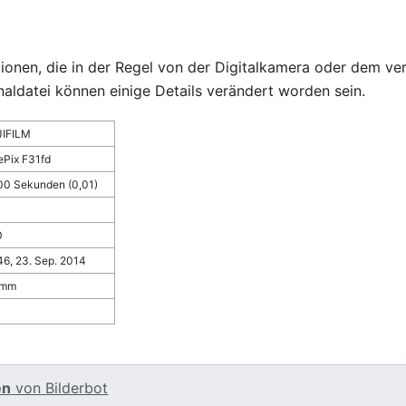
ationen, die in der Regel von der Digitalkamera oder dem
naldatei können einige Details verändert worden sein.
JIFILM
ePix F31fd
00 Sekunden (0,01)
0
46, 23. Sep. 2014
 mm
en
von
Bilderbot