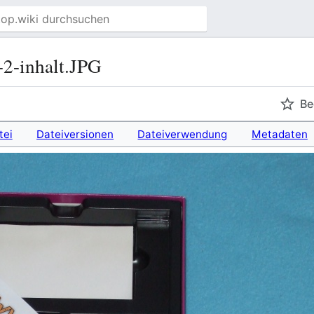
-2-inhalt.JPG
Be
tei
Dateiversionen
Dateiverwendung
Metadaten