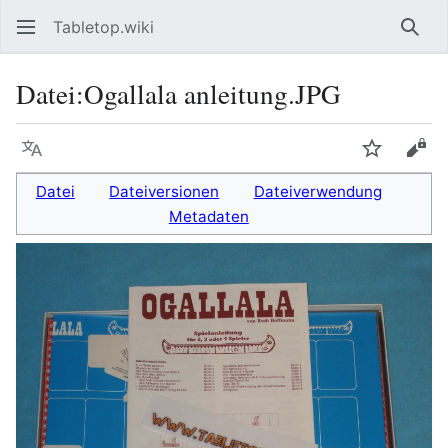
Tabletop.wiki
Such
Datei
:
Ogallala anleitung.JPG
Sprache
Beobacht
Quel
Datei
Dateiversionen
Dateiverwendung
Metadaten