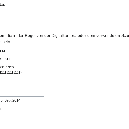
ei:
onen, die in der Regel von der Digitalkamera oder dem verwendeten Sc
 sein.
ILM
x F31fd
Sekunden
111111111111)
 6. Sep. 2014
mm