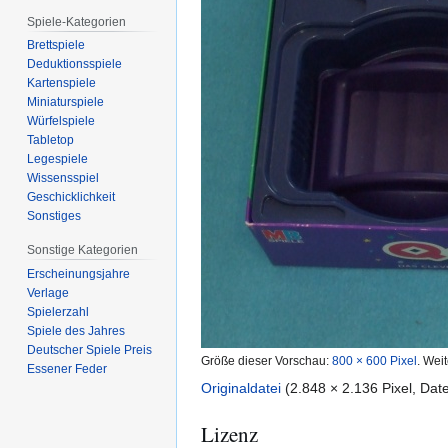
Spiele-Kategorien
Brettspiele
Deduktionsspiele
Kartenspiele
Miniaturspiele
Würfelspiele
Tabletop
Legespiele
Wissensspiel
Geschicklichkeit
Sonstiges
Sonstige Kategorien
Erscheinungsjahre
Verlage
Spielerzahl
Spiele des Jahres
Deutscher Spiele Preis
Größe dieser Vorschau:
800 × 600 Pixel
.
Weit
Essener Feder
Originaldatei
(2.848 × 2.136 Pixel, Da
Lizenz