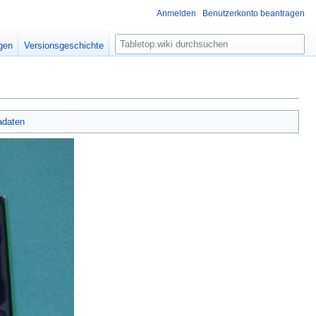
Anmelden
Benutzerkonto beantragen
S
igen
Versionsgeschichte
u
c
h
e
adaten