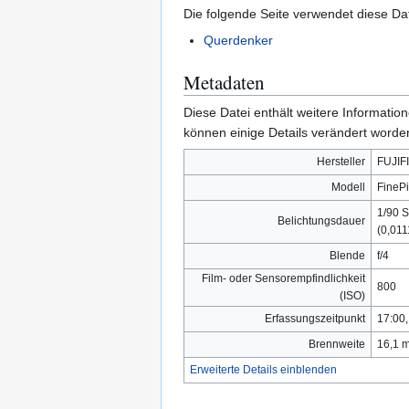
Die folgende Seite verwendet diese Dat
Querdenker
Metadaten
Diese Datei enthält weitere Informati
können einige Details verändert worden
Hersteller
FUJIF
Modell
FinePi
1/90 
Belichtungsdauer
(0,011
Blende
f/4
Film- oder Sensorempfindlichkeit
800
(ISO)
Erfassungszeitpunkt
17:00,
Brennweite
16,1 
Erweiterte Details einblenden