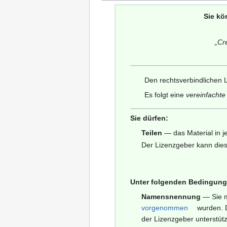
Sie kö
„
Cr
Den rechtsverbindlichen L
Es folgt eine
vereinfacht
Sie dürfen:
Teilen
— das Material in j
Der Lizenzgeber kann dies
Unter folgenden Bedingung
Namensnennung
— Sie 
vorgenommen
wurden. D
der Lizenzgeber unterstüt