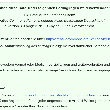
nnen diese Datei unter folgenden Bedingungen weiterverwenden:
Die Datei wurde unter der Lizenz
eative Commons Namensnennung-Keine Bearbeitung Deutschland
“
in Version 3.0 (abgekürzt „
CC-by-nd 3.0/de
“) veröffentlicht.
izenzvertrag finden Sie unter
http://creativecommons.org/licenses/by-n
e Zusammenfassung des Vertrags
in allgemeinverständlicher Sprache oh
edwedem Format oder Medium vervielfältigen und weiterverbreiten und 
e Freiheiten nicht widerrufen solange Sie sich an die Lizenzbedingung
en:
müssen
angemessene Urheber- und Rechteangaben machen
, einen
iese Angaben dürfen in jeder angemessenen Art und Weise gemacht wer
ze gerade Sie oder Ihre Nutzung besonders.