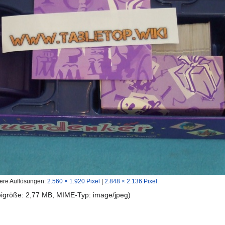
ere Auflösungen:
2.560 × 1.920 Pixel
|
2.848 × 2.136 Pixel
.
teigröße: 2,77 MB, MIME-Typ:
image/jpeg
)