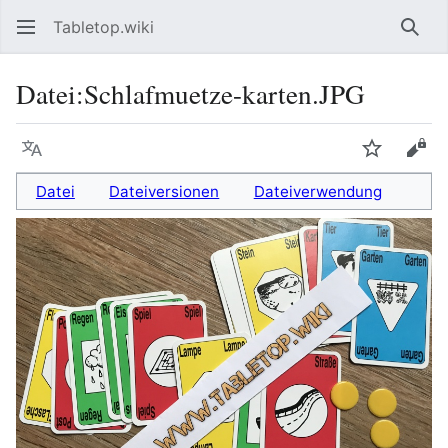
Tabletop.wiki
Such
Datei
:
Schlafmuetze-karten.JPG
Sprache
Beobacht
Quel
Datei
Dateiversionen
Dateiverwendung