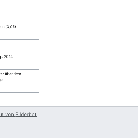
en (0,05)
ep. 2014
er über dem
el
en
von
Bilderbot