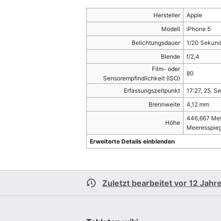
Hersteller
Apple
Modell
iPhone 5
Belichtungsdauer
1/20 Sekund
Blende
f/2,4
Film- oder
80
Sensorempfindlichkeit (ISO)
Erfassungszeitpunkt
17:27, 25. S
Brennweite
4,12 mm
446,667 Met
Höhe
Meeresspieg
Erweiterte Details einblenden
Zuletzt bearbeitet vor 12 Jahr