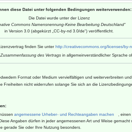
nnen diese Datei unter folgenden Bedingungen weiterverwenden:
Die Datei wurde unter der Lizenz
eative Commons Namensnennung-Keine Bearbeitung Deutschland
“
in Version 3.0 (abgekürzt „
CC-by-nd 3.0/de
“) veröffentlicht.
izenzvertrag finden Sie unter
http://creativecommons.org/licenses/by-n
e Zusammenfassung des Vertrags
in allgemeinverständlicher Sprache oh
edwedem Format oder Medium vervielfältigen und weiterverbreiten und 
e Freiheiten nicht widerrufen solange Sie sich an die Lizenzbedingung
en:
müssen
angemessene Urheber- und Rechteangaben machen
, einen
iese Angaben dürfen in jeder angemessenen Art und Weise gemacht wer
ze gerade Sie oder Ihre Nutzung besonders.