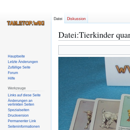
Datei
Diskussion
Datei
:
Tierkinder quar
Zur
Zur
Navigation
Suche
Hauptseite
springen
springen
Letzte Änderungen
Zufällige Seite
Forum
Hilfe
Werkzeuge
Links auf diese Seite
Änderungen an
verlinkten Seiten
Spezialseiten
Druckversion
Permanenter Link
Seiten­­informationen