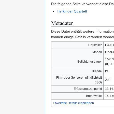
Die folgende Seite verwendet diese Dat
Tierkinder Quartett
Metadaten
Diese Datei enthält weitere Informati
können einige Details verändert worden
Hersteller
FUJIF
Modell
FinePi
1/90 
Belichtungsdauer
(0,011
Blende
f/4
Film- oder Sensorempfindlichkeit
200
(ISO)
Erfassungszeitpunkt
13:44,
Brennweite
16,1 
Erweiterte Details einblenden