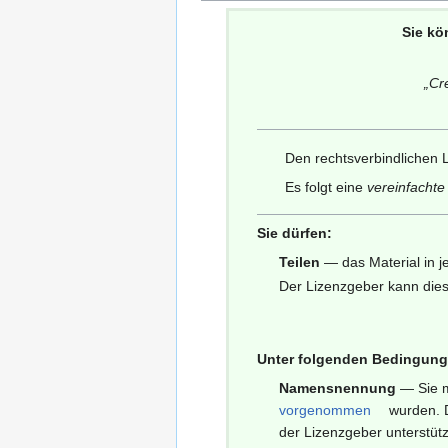
Sie kö
„
Cr
Den rechtsverbindlichen L
Es folgt eine
vereinfacht
Sie dürfen:
Teilen
— das Material in j
Der Lizenzgeber kann dies
Unter folgenden Bedingung
Namensnennung
— Sie 
vorgenommen
wurden. D
der Lizenzgeber unterstüt