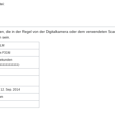
ei:
onen, die in der Regel von der Digitalkamera oder dem verwendeten Sc
 sein.
ILM
x F31fd
Sekunden
111111111111)
 12. Sep. 2014
mm