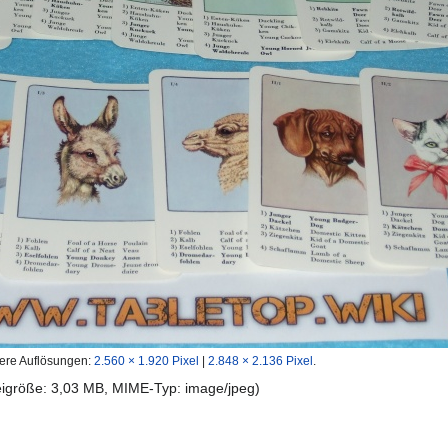
ere Auflösungen:
2.560 × 1.920 Pixel
|
2.848 × 2.136 Pixel
.
teigröße: 3,03 MB, MIME-Typ:
image/jpeg
)