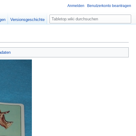
Anmelden
Benutzerkonto beantragen
S
igen
Versionsgeschichte
u
c
h
e
adaten