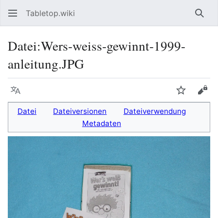
Tabletop.wiki
Such
Datei
:
Wers-weiss-gewinnt-1999-
anleitung.JPG
Sprache
Beobacht
Quel
Datei
Dateiversionen
Dateiverwendung
Metadaten