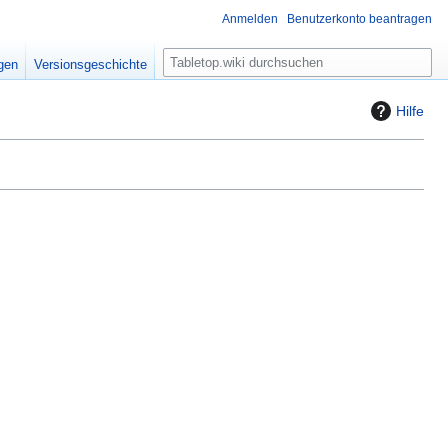
Anmelden
Benutzerkonto beantragen
S
igen
Versionsgeschichte
u
c
Hilfe
h
e