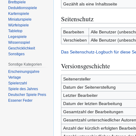
Brettspiele
Gezählt als eine Inhaltsseite
Deduktionsspiele
Kartenspiele
Seitenschutz
Miniaturspiele
Würfelspiele
Tabletop
Bearbeiten
Alle Benutzer (unbesch
Legespiele
Verschieben
Alle Benutzer (unbesch
Wissensspiel
Geschicklichkeit
Das Seitenschutz-Logbuch für diese S
Sonstiges
Versionsgeschichte
Sonstige Kategorien
Erscheinungsjahre
Verlage
Seitenersteller
Spielerzahl
Datum der Seitenerstellung
Spiele des Jahres
Deutscher Spiele Preis
Letzter Bearbeiter
Essener Feder
Datum der letzten Bearbeitung
Gesamtzahl der Bearbeitungen
Gesamtzahl unterschiedlicher Autore
Anzahl der kürzlich erfolgten Bearbei