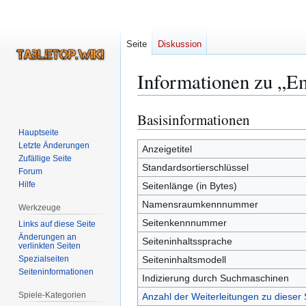
Seite
Diskussion
Informationen zu „E
Basisinformationen
Zur
Zur
Navigation
Suche
Hauptseite
Letzte Änderungen
springen
springen
Anzeigetitel
Zufällige Seite
Standardsortierschlüssel
Forum
Hilfe
Seitenlänge (in Bytes)
Namensraumkennnummer
Werkzeuge
Seitenkennnummer
Links auf diese Seite
Änderungen an
Seiteninhaltssprache
verlinkten Seiten
Spezialseiten
Seiteninhaltsmodell
Seiten­­informationen
Indizierung durch Suchmaschinen
Spiele-Kategorien
Anzahl der Weiterleitungen zu dieser 