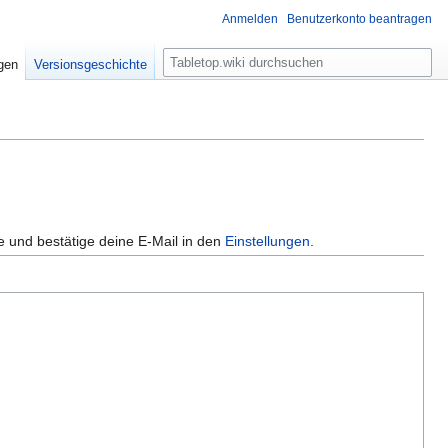
Anmelden
Benutzerkonto beantragen
S
igen
Versionsgeschichte
u
c
h
e
e und bestätige deine E-Mail in den
Einstellungen
.