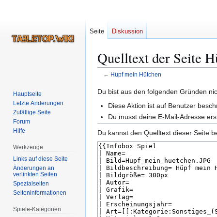
Seite
Diskussion
Quelltext der Seite 
←
Hüpf mein Hütchen
Zur
Zur
Du bist aus den folgenden Gründen nich
Hauptseite
Navigation
Suche
Letzte Änderungen
Diese Aktion ist auf Benutzer besc
springen
springen
Zufällige Seite
Du musst deine E-Mail-Adresse erst
Forum
Hilfe
Du kannst den Quelltext dieser Seite b
Werkzeuge
Links auf diese Seite
Änderungen an
verlinkten Seiten
Spezialseiten
Seiten­­informationen
Spiele-Kategorien