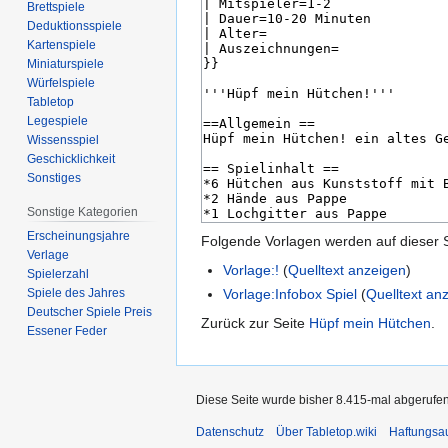
Brettspiele
Deduktionsspiele
Kartenspiele
Miniaturspiele
Würfelspiele
Tabletop
Legespiele
Wissensspiel
Geschicklichkeit
Sonstiges
Sonstige Kategorien
Erscheinungsjahre
Folgende Vorlagen werden auf dieser 
Verlage
Vorlage:!
(
Quelltext anzeigen
)
Spielerzahl
Vorlage:Infobox Spiel
(
Quelltext an
Spiele des Jahres
Deutscher Spiele Preis
Zurück zur Seite
Hüpf mein Hütchen
.
Essener Feder
Diese Seite wurde bisher 8.415-mal abgerufen
Datenschutz
Über Tabletop.wiki
Haftungsa