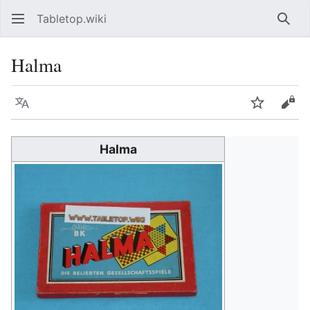
Tabletop.wiki
Such
Halma
Sprache
Beobacht
Quel
Halma