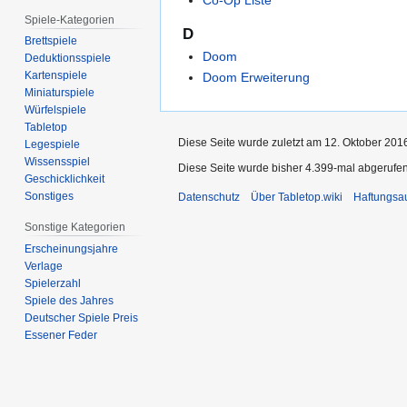
Co-Op Liste
Spiele-Kategorien
D
Brettspiele
Doom
Deduktionsspiele
Kartenspiele
Doom Erweiterung
Miniaturspiele
Würfelspiele
Tabletop
Diese Seite wurde zuletzt am 12. Oktober 201
Legespiele
Wissensspiel
Diese Seite wurde bisher 4.399-mal abgerufen
Geschicklichkeit
Sonstiges
Datenschutz
Über Tabletop.wiki
Haftungsa
Sonstige Kategorien
Erscheinungsjahre
Verlage
Spielerzahl
Spiele des Jahres
Deutscher Spiele Preis
Essener Feder