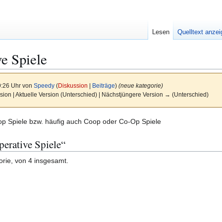
Lesen
Quelltext anze
e Spiele
9:26 Uhr von
Speedy
(
Diskussion
|
Beiträge
)
(neue kategorie)
sion | Aktuelle Version (Unterschied) | Nächstjüngere Version → (Unterschied)
op Spiele bzw. häufig auch Coop oder Co-Op Spiele
perative Spiele“
orie, von 4 insgesamt.