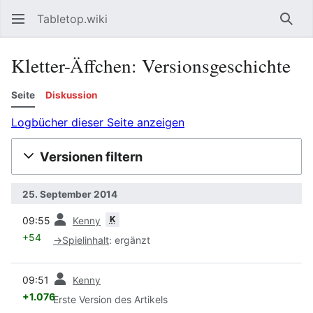
Tabletop.wiki
Such
Kletter-Äffchen: Versionsgeschichte
Seite
Diskussion
Logbücher dieser Seite anzeigen
Versionen filtern
25. September 2014
Vorherige
K
09:55
Kenny
+54
→
Spielinhalt
:
ergänzt
Vorherige
09:51
Kenny
+1.076
Erste Version des Artikels