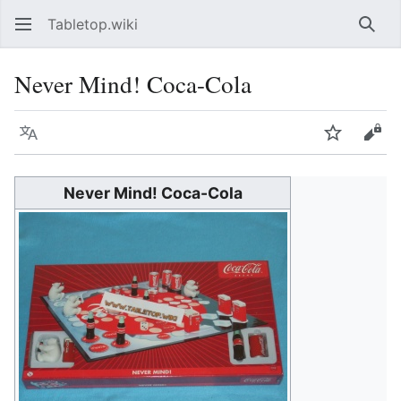
Tabletop.wiki
Such
Never Mind! Coca-Cola
Sprache
Beobacht
Quel
Never Mind! Coca-Cola