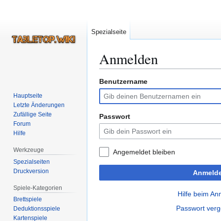
Spezialseite
Anmelden
Benutzername
Zur
Zur
Navigation
Suche
Hauptseite
springen
springen
Letzte Änderungen
Zufällige Seite
Passwort
Forum
Hilfe
Werkzeuge
Angemeldet bleiben
Spezialseiten
Druckversion
Anmeld
Spiele-Kategorien
Hilfe beim A
Brettspiele
Passwort ver
Deduktionsspiele
Kartenspiele