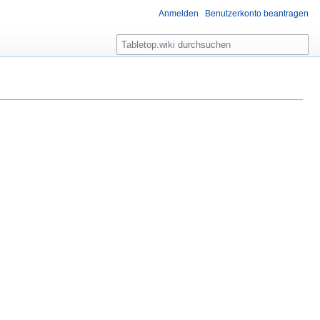
Anmelden
Benutzerkonto beantragen
S
u
c
h
e