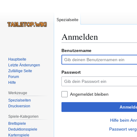
Spezialseite
Anmelden
Benutzername
Zur
Zur
Navigation
Suche
Hauptseite
springen
springen
Letzte Änderungen
Zufällige Seite
Passwort
Forum
Hilfe
Werkzeuge
Angemeldet bleiben
Spezialseiten
Druckversion
Anmeld
Spiele-Kategorien
Hilfe beim A
Brettspiele
Passwort ver
Deduktionsspiele
Kartenspiele