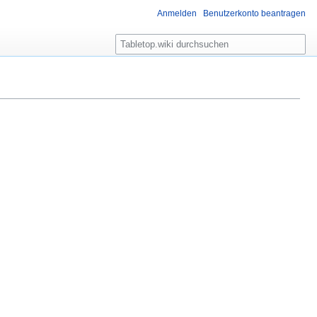
Anmelden
Benutzerkonto beantragen
S
u
c
h
e