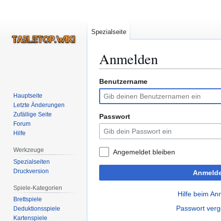
Spezialseite
Anmelden
Benutzername
Zur
Zur
Navigation
Suche
Hauptseite
springen
springen
Letzte Änderungen
Zufällige Seite
Passwort
Forum
Hilfe
Werkzeuge
Angemeldet bleiben
Spezialseiten
Druckversion
Anmeld
Spiele-Kategorien
Hilfe beim A
Brettspiele
Passwort ver
Deduktionsspiele
Kartenspiele