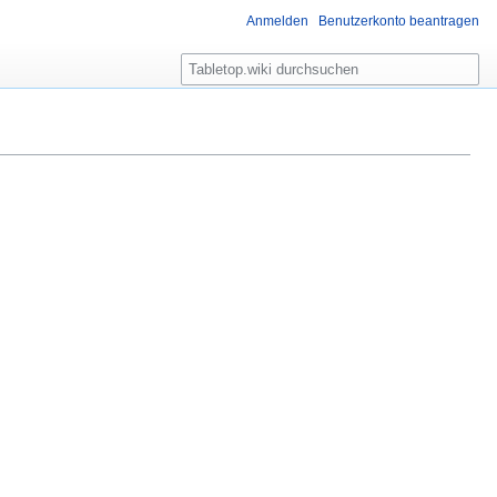
Anmelden
Benutzerkonto beantragen
S
u
c
h
e