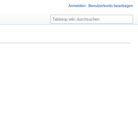
Anmelden
Benutzerkonto beantragen
S
u
c
h
e