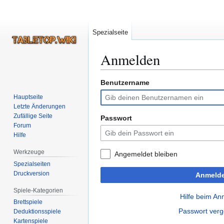
Spezialseite
Anmelden
Benutzername
Zur
Zur
Navigation
Suche
Hauptseite
springen
springen
Letzte Änderungen
Zufällige Seite
Passwort
Forum
Hilfe
Werkzeuge
Angemeldet bleiben
Spezialseiten
Druckversion
Anmeld
Spiele-Kategorien
Hilfe beim A
Brettspiele
Passwort ver
Deduktionsspiele
Kartenspiele