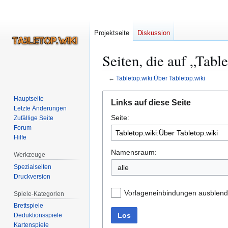
Projektseite
Diskussion
Seiten, die auf „Tabl
←
Tabletop.wiki:Über Tabletop.wiki
Zur
Zur
Hauptseite
Links auf diese Seite
Navigation
Suche
Letzte Änderungen
Seite:
springen
springen
Zufällige Seite
Forum
Hilfe
Namensraum:
Werkzeuge
Spezialseiten
alle
Druckversion
Vorlageneinbindungen ausblen
Spiele-Kategorien
Brettspiele
Los
Deduktionsspiele
Kartenspiele