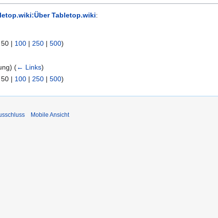
letop.wiki:Über Tabletop.wiki
:
|
50
|
100
|
250
|
500
)
dung)
(
← Links
)
|
50
|
100
|
250
|
500
)
usschluss
Mobile Ansicht