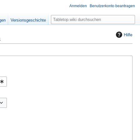
Anmelden
Benutzerkonto beantragen
S
igen
Versionsgeschichte
u
c
n
Hilfe
h
e