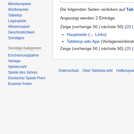
Miniaturspiele
Die folgenden Seiten verlinken auf
Tab
Würfelspiele
Tabletop
Angezeigt werden 2 Einträge.
Legespiele
Zeige (
vorherige 50
|
nächste 50
) (
20
Wissensspiel
Geschicklichkeit
Hauptseite
(
← Links
)
Sonstiges
Tabletop.wiki:App
(Vorlageneinbin
Zeige (
vorherige 50
|
nächste 50
) (
20
Sonstige Kategorien
Erscheinungsjahre
Verlage
Spielerzahl
Datenschutz
Über Tabletop.wiki
Haftungsa
Spiele des Jahres
Deutscher Spiele Preis
Essener Feder