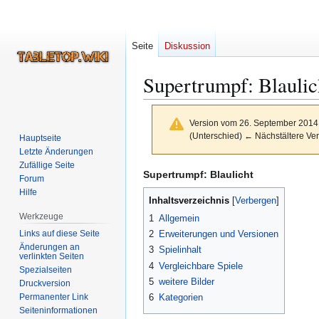
Seite
Diskussion
Supertrumpf: Blaulic
Version vom 26. September 2014
(Unterschied) ← Nächstältere Ver
Hauptseite
Letzte Änderungen
Zufällige Seite
Zur
Zur
Supertrumpf: Blaulicht
Forum
Navigation
Suche
Hilfe
Inhaltsverzeichnis
springen
springen
Werkzeuge
1
Allgemein
Links auf diese Seite
2
Erweiterungen und Versionen
Änderungen an
3
Spielinhalt
verlinkten Seiten
4
Vergleichbare Spiele
Spezialseiten
5
weitere Bilder
Druckversion
Permanenter Link
6
Kategorien
Seiten­­informationen