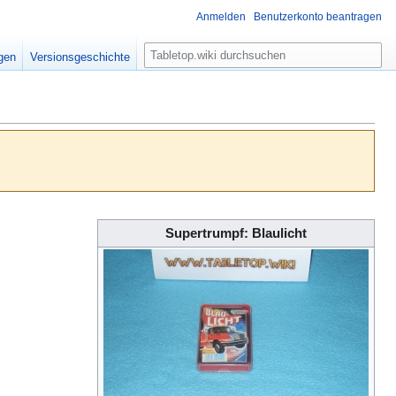
Anmelden
Benutzerkonto beantragen
S
igen
Versionsgeschichte
u
c
h
e
Supertrumpf: Blaulicht