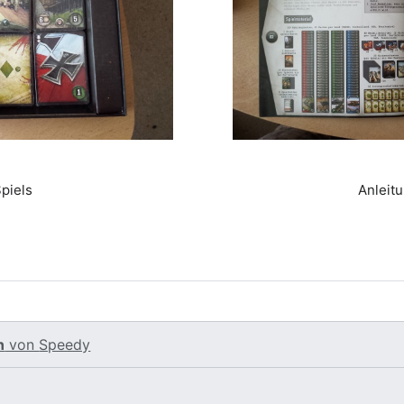
Spiels
Anleit
n
von
Speedy