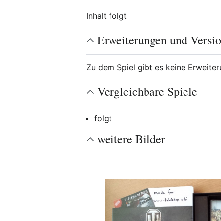
Inhalt folgt
Erweiterungen und Versi
Zu dem Spiel gibt es keine Erweiter
Vergleichbare Spiele
folgt
weitere Bilder