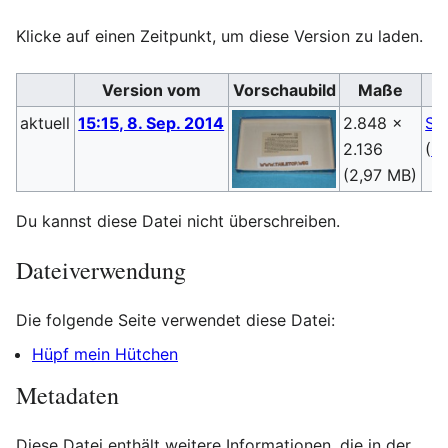
Klicke auf einen Zeitpunkt, um diese Version zu laden.
Version vom
Vorschaubild
Maße
aktuell
15:15, 8. Sep. 2014
2.848 ×
Sp
2.136
(
Di
(2,97 MB)
Du kannst diese Datei nicht überschreiben.
Dateiverwendung
Die folgende Seite verwendet diese Datei:
Hüpf mein Hütchen
Metadaten
Diese Datei enthält weitere Informationen, die in der