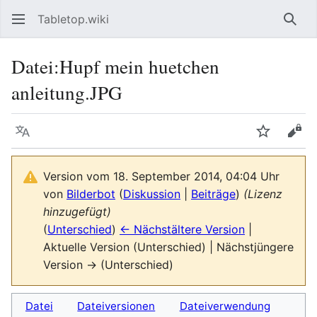
Tabletop.wiki
Such
Datei
:
Hupf mein huetchen
anleitung.JPG
Sprache
Beobacht
Quel
Version vom 18. September 2014, 04:04 Uhr
von
Bilderbot
(
Diskussion
|
Beiträge
)
(Lizenz
hinzugefügt)
(
Unterschied
)
← Nächstältere Version
|
Aktuelle Version (Unterschied) | Nächstjüngere
Version → (Unterschied)
Datei
Dateiversionen
Dateiverwendung