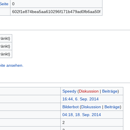
Seite
0
602f1e874bea5aa610296f171b479ad0fb6aa50f
ränkt)
ränkt)
ränkt)
eite ansehen.
Speedy
(
Diskussion
|
Beiträge
)
16:44, 6. Sep. 2014
Bilderbot
(
Diskussion
|
Beiträge
)
04:18, 18. Sep. 2014
2