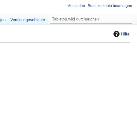
Anmelden
Benutzerkonto beantragen
S
igen
Versionsgeschichte
u
c
Hilfe
h
e