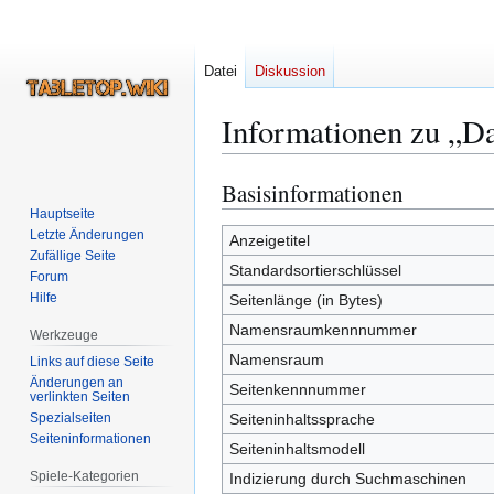
Datei
Diskussion
Informationen zu „D
Basisinformationen
Zur
Zur
Navigation
Suche
Hauptseite
Letzte Änderungen
springen
springen
Anzeigetitel
Zufällige Seite
Standardsortierschlüssel
Forum
Hilfe
Seitenlänge (in Bytes)
Namensraumkennnummer
Werkzeuge
Namensraum
Links auf diese Seite
Änderungen an
Seitenkennnummer
verlinkten Seiten
Spezialseiten
Seiteninhaltssprache
Seiten­­informationen
Seiteninhaltsmodell
Spiele-Kategorien
Indizierung durch Suchmaschinen