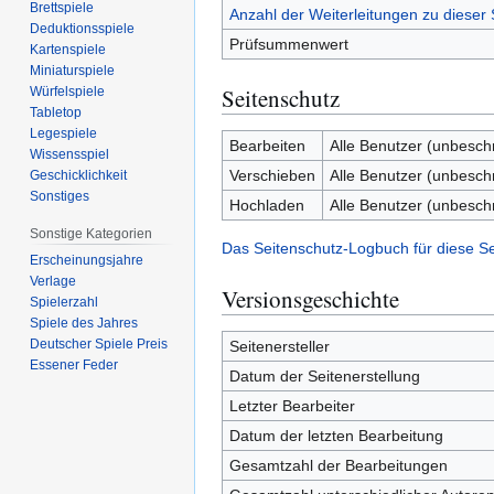
Brettspiele
Anzahl der Weiterleitungen zu dieser 
Deduktionsspiele
Prüfsummenwert
Kartenspiele
Miniaturspiele
Seitenschutz
Würfelspiele
Tabletop
Legespiele
Bearbeiten
Alle Benutzer (unbesch
Wissensspiel
Verschieben
Alle Benutzer (unbesch
Geschicklichkeit
Sonstiges
Hochladen
Alle Benutzer (unbesch
Sonstige Kategorien
Das Seitenschutz-Logbuch für diese S
Erscheinungsjahre
Verlage
Versionsgeschichte
Spielerzahl
Spiele des Jahres
Deutscher Spiele Preis
Seitenersteller
Essener Feder
Datum der Seitenerstellung
Letzter Bearbeiter
Datum der letzten Bearbeitung
Gesamtzahl der Bearbeitungen