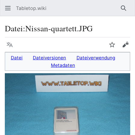
Tabletop.wiki
Such
Datei
:
Nissan-quartett.JPG
Sprache
Beobacht
Quel
Datei
Dateiversionen
Dateiverwendung
Metadaten