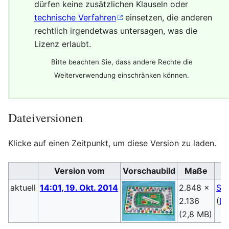
dürfen keine zusätzlichen Klauseln oder
technische Verfahren
einsetzen, die anderen
rechtlich irgendetwas untersagen, was die
Lizenz erlaubt.
Bitte beachten Sie, dass andere Rechte die
Weiterverwendung einschränken können.
Dateiversionen
Klicke auf einen Zeitpunkt, um diese Version zu laden.
Version vom
Vorschaubild
Maße
aktuell
14:01, 19. Okt. 2014
2.848 ×
Sp
2.136
(
Di
(2,8 MB)