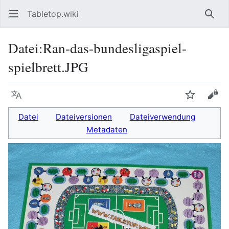
Tabletop.wiki
Such
Datei
:
Ran-das-bundesligaspiel-
spielbrett.JPG
Sprache
Beobacht
Quel
Datei
Dateiversionen
Dateiverwendung
Metadaten