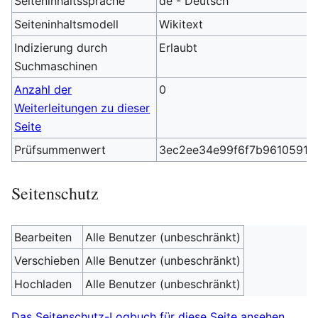
Seiteninhaltssprache
de - Deutsch
Seiteninhaltsmodell
Wikitext
Indizierung durch
Erlaubt
Suchmaschinen
Anzahl der
0
Weiterleitungen zu dieser
Seite
Prüfsummenwert
3ec2ee34e99f6f7b96105910a
Seitenschutz
Bearbeiten
Alle Benutzer (unbeschränkt)
Verschieben
Alle Benutzer (unbeschränkt)
Hochladen
Alle Benutzer (unbeschränkt)
Das Seitenschutz-Logbuch für diese Seite ansehen.