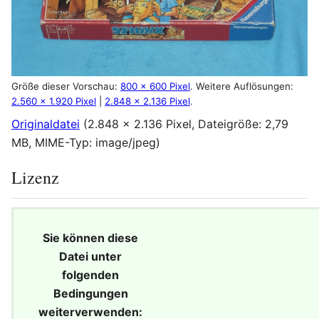
Größe dieser Vorschau:
800 × 600 Pixel
.
Weitere Auflösungen:
2.560 × 1.920 Pixel
|
2.848 × 2.136 Pixel
.
Originaldatei
(2.848 × 2.136 Pixel, Dateigröße: 2,79
MB, MIME-Typ:
image/jpeg
)
Lizenz
Sie können diese
Datei unter
folgenden
Bedingungen
weiterverwenden: