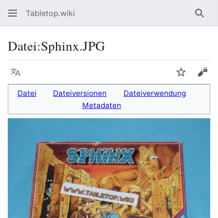
Tabletop.wiki
Such
Datei
:
Sphinx.JPG
Sprache
Beobacht
Quel
Datei
Dateiversionen
Dateiverwendung
Metadaten