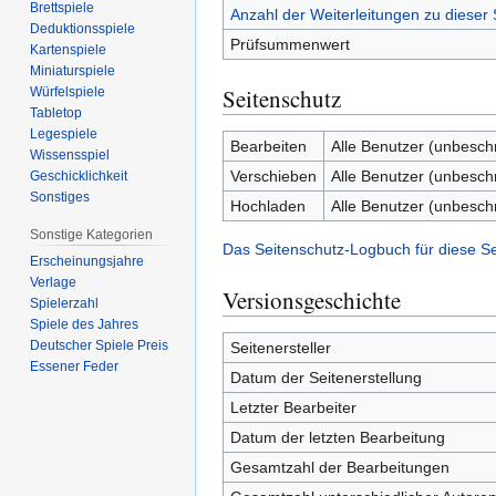
Brettspiele
Anzahl der Weiterleitungen zu dieser 
Deduktionsspiele
Prüfsummenwert
Kartenspiele
Miniaturspiele
Seitenschutz
Würfelspiele
Tabletop
Legespiele
Bearbeiten
Alle Benutzer (unbesch
Wissensspiel
Verschieben
Alle Benutzer (unbesch
Geschicklichkeit
Sonstiges
Hochladen
Alle Benutzer (unbesch
Sonstige Kategorien
Das Seitenschutz-Logbuch für diese S
Erscheinungsjahre
Verlage
Versionsgeschichte
Spielerzahl
Spiele des Jahres
Deutscher Spiele Preis
Seitenersteller
Essener Feder
Datum der Seitenerstellung
Letzter Bearbeiter
Datum der letzten Bearbeitung
Gesamtzahl der Bearbeitungen