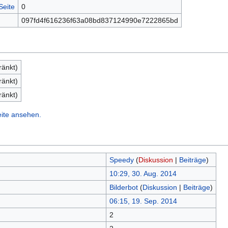
Seite
0
097fd4f616236f63a08bd837124990e7222865bd
ränkt)
ränkt)
ränkt)
eite ansehen.
Speedy
(
Diskussion
|
Beiträge
)
10:29, 30. Aug. 2014
Bilderbot
(
Diskussion
|
Beiträge
)
06:15, 19. Sep. 2014
2