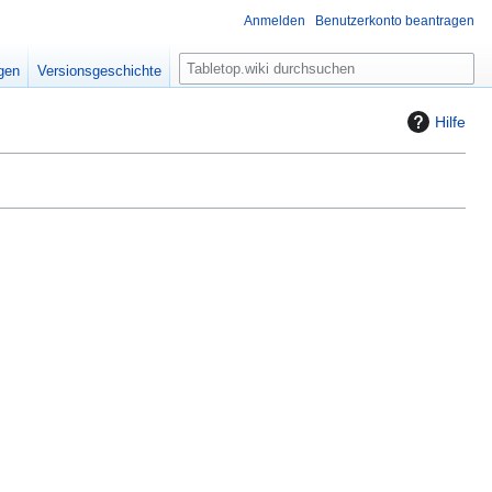
Anmelden
Benutzerkonto beantragen
S
igen
Versionsgeschichte
u
c
Hilfe
h
e