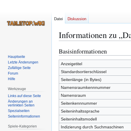
Datei
Diskussion
Informationen zu „Da
Basisinformationen
Zur
Zur
Navigation
Suche
Hauptseite
Letzte Änderungen
springen
springen
Anzeigetitel
Zufällige Seite
Standardsortierschlüssel
Forum
Hilfe
Seitenlänge (in Bytes)
Namensraumkennnummer
Werkzeuge
Namensraum
Links auf diese Seite
Änderungen an
Seitenkennnummer
verlinkten Seiten
Spezialseiten
Seiteninhaltssprache
Seiten­­informationen
Seiteninhaltsmodell
Spiele-Kategorien
Indizierung durch Suchmaschinen