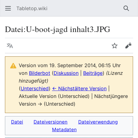
Tabletop.wiki
Such
Datei
:
U-boot-jagd inhalt3.JPG
Sprache
Beobacht
Quel
Version vom 19. September 2014, 06:15 Uhr
von
Bilderbot
(
Diskussion
|
Beiträge
)
(Lizenz
hinzugefügt)
(
Unterschied
)
← Nächstältere Version
|
Aktuelle Version (Unterschied) | Nächstjüngere
Version → (Unterschied)
Datei
Dateiversionen
Dateiverwendung
Metadaten