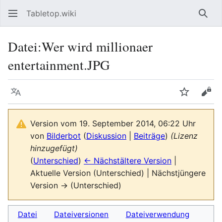
Tabletop.wiki
Such
Datei
:
Wer wird millionaer
entertainment.JPG
Sprache
Beobacht
Quel
Version vom 19. September 2014, 06:22 Uhr
von
Bilderbot
(
Diskussion
|
Beiträge
)
(Lizenz
hinzugefügt)
(
Unterschied
)
← Nächstältere Version
|
Aktuelle Version (Unterschied) | Nächstjüngere
Version → (Unterschied)
Datei
Dateiversionen
Dateiverwendung