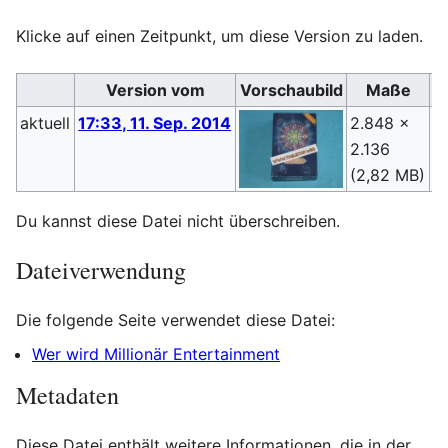
Klicke auf einen Zeitpunkt, um diese Version zu laden.
Version vom
Vorschaubild
Maße
aktuell
17:33, 11. Sep. 2014
2.848 ×
S
2.136
(
D
(2,82 MB)
Du kannst diese Datei nicht überschreiben.
Dateiverwendung
Die folgende Seite verwendet diese Datei:
Wer wird Millionär Entertainment
Metadaten
Diese Datei enthält weitere Informationen, die in der