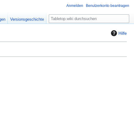
Anmelden
Benutzerkonto beantragen
S
igen
Versionsgeschichte
u
c
Hilfe
h
e