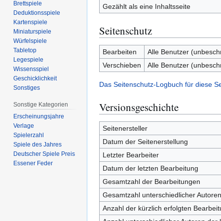
Brettspiele
Gezählt als eine Inhaltsseite
Deduktionsspiele
Kartenspiele
Seitenschutz
Miniaturspiele
Würfelspiele
Tabletop
Bearbeiten
Alle Benutzer (unbesch
Legespiele
Verschieben
Alle Benutzer (unbesch
Wissensspiel
Geschicklichkeit
Das Seitenschutz-Logbuch für diese S
Sonstiges
Versionsgeschichte
Sonstige Kategorien
Erscheinungsjahre
Verlage
Seitenersteller
Spielerzahl
Datum der Seitenerstellung
Spiele des Jahres
Deutscher Spiele Preis
Letzter Bearbeiter
Essener Feder
Datum der letzten Bearbeitung
Gesamtzahl der Bearbeitungen
Gesamtzahl unterschiedlicher Autore
Anzahl der kürzlich erfolgten Bearbei