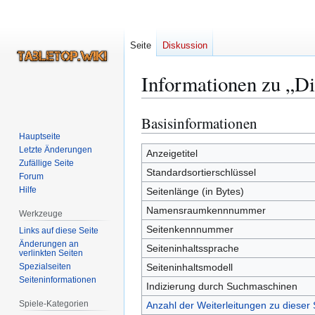
Seite
Diskussion
Informationen zu „Di
Basisinformationen
Zur
Zur
Navigation
Suche
Hauptseite
Letzte Änderungen
springen
springen
Anzeigetitel
Zufällige Seite
Standardsortierschlüssel
Forum
Hilfe
Seitenlänge (in Bytes)
Namensraumkennnummer
Werkzeuge
Seitenkennnummer
Links auf diese Seite
Änderungen an
Seiteninhaltssprache
verlinkten Seiten
Spezialseiten
Seiteninhaltsmodell
Seiten­­informationen
Indizierung durch Suchmaschinen
Spiele-Kategorien
Anzahl der Weiterleitungen zu dieser 