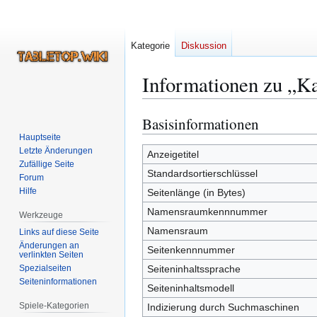
Kategorie
Diskussion
Informationen zu „Ka
Basisinformationen
Zur
Zur
Navigation
Suche
Hauptseite
Letzte Änderungen
springen
springen
Anzeigetitel
Zufällige Seite
Standardsortierschlüssel
Forum
Hilfe
Seitenlänge (in Bytes)
Namensraumkennnummer
Werkzeuge
Namensraum
Links auf diese Seite
Änderungen an
Seitenkennnummer
verlinkten Seiten
Spezialseiten
Seiteninhaltssprache
Seiten­­informationen
Seiteninhaltsmodell
Spiele-Kategorien
Indizierung durch Suchmaschinen