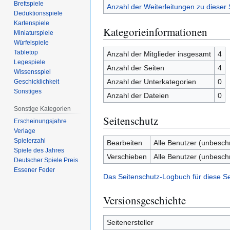
Brettspiele
Anzahl der Weiterleitungen zu dieser 
Deduktionsspiele
Kartenspiele
Kategorieinformationen
Miniaturspiele
Würfelspiele
Tabletop
Anzahl der Mitglieder insgesamt
4
Legespiele
Anzahl der Seiten
4
Wissensspiel
Anzahl der Unterkategorien
0
Geschicklichkeit
Sonstiges
Anzahl der Dateien
0
Sonstige Kategorien
Seitenschutz
Erscheinungsjahre
Verlage
Spielerzahl
Bearbeiten
Alle Benutzer (unbesch
Spiele des Jahres
Verschieben
Alle Benutzer (unbesch
Deutscher Spiele Preis
Essener Feder
Das Seitenschutz-Logbuch für diese S
Versionsgeschichte
Seitenersteller