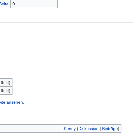
Seite
0
ränkt)
ränkt)
eite ansehen.
Kenny
(
Diskussion
|
Beiträge
)