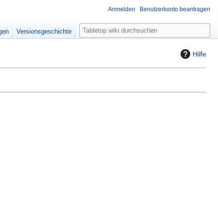
Anmelden
Benutzerkonto beantragen
S
igen
Versionsgeschichte
u
c
Hilfe
h
e