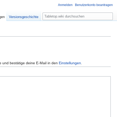
Anmelden
Benutzerkonto beantragen
S
igen
Versionsgeschichte
u
c
h
e
e und bestätige deine E-Mail in den
Einstellungen
.