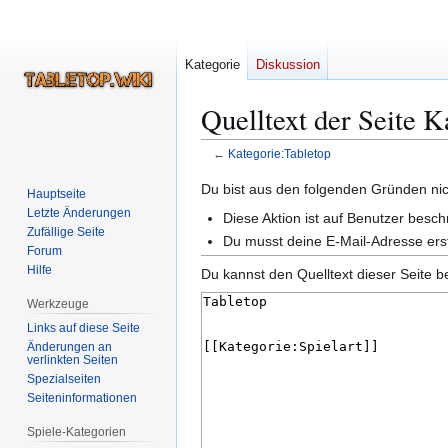
Kategorie
Diskussion
Quelltext der Seite K
←
Kategorie:Tabletop
Zur
Zur
Du bist aus den folgenden Gründen nich
Hauptseite
Navigation
Suche
Letzte Änderungen
Diese Aktion ist auf Benutzer besc
springen
springen
Zufällige Seite
Du musst deine E-Mail-Adresse erst
Forum
Hilfe
Du kannst den Quelltext dieser Seite b
Werkzeuge
Links auf diese Seite
Änderungen an
verlinkten Seiten
Spezialseiten
Seiten­­informationen
Spiele-Kategorien