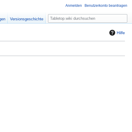
Anmelden
Benutzerkonto beantragen
S
igen
Versionsgeschichte
u
c
Hilfe
h
e