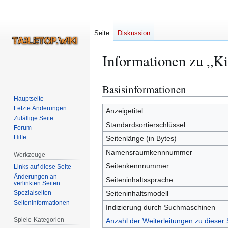
Seite
Diskussion
Informationen zu „K
Basisinformationen
Zur
Zur
Navigation
Suche
Hauptseite
Letzte Änderungen
springen
springen
Anzeigetitel
Zufällige Seite
Standardsortierschlüssel
Forum
Hilfe
Seitenlänge (in Bytes)
Namensraumkennnummer
Werkzeuge
Seitenkennnummer
Links auf diese Seite
Änderungen an
Seiteninhaltssprache
verlinkten Seiten
Spezialseiten
Seiteninhaltsmodell
Seiten­­informationen
Indizierung durch Suchmaschinen
Spiele-Kategorien
Anzahl der Weiterleitungen zu dieser 