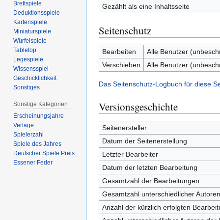
Brettspiele
Gezählt als eine Inhaltsseite
Deduktionsspiele
Kartenspiele
Seitenschutz
Miniaturspiele
Würfelspiele
Tabletop
Bearbeiten
Alle Benutzer (unbesch
Legespiele
Verschieben
Alle Benutzer (unbesch
Wissensspiel
Geschicklichkeit
Das Seitenschutz-Logbuch für diese S
Sonstiges
Versionsgeschichte
Sonstige Kategorien
Erscheinungsjahre
Verlage
Seitenersteller
Spielerzahl
Datum der Seitenerstellung
Spiele des Jahres
Deutscher Spiele Preis
Letzter Bearbeiter
Essener Feder
Datum der letzten Bearbeitung
Gesamtzahl der Bearbeitungen
Gesamtzahl unterschiedlicher Autore
Anzahl der kürzlich erfolgten Bearbei