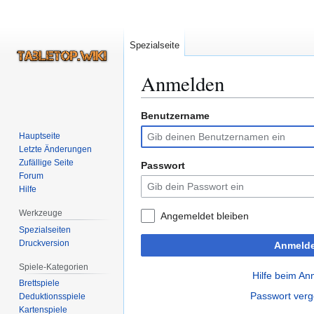
Spezialseite
Anmelden
Benutzername
Zur
Zur
Navigation
Suche
Hauptseite
springen
springen
Letzte Änderungen
Zufällige Seite
Passwort
Forum
Hilfe
Werkzeuge
Angemeldet bleiben
Spezialseiten
Druckversion
Anmeld
Spiele-Kategorien
Hilfe beim A
Brettspiele
Passwort ver
Deduktionsspiele
Kartenspiele