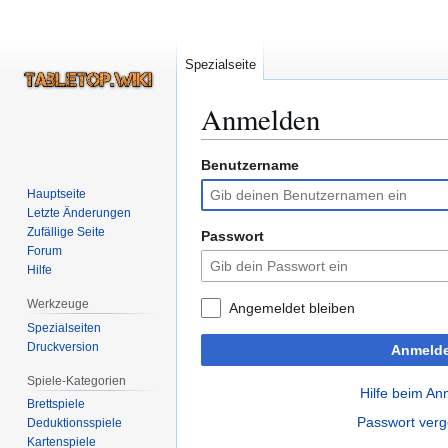
Spezialseite
Anmelden
Benutzername
Zur
Zur
Navigation
Suche
Hauptseite
springen
springen
Letzte Änderungen
Zufällige Seite
Passwort
Forum
Hilfe
Werkzeuge
Angemeldet bleiben
Spezialseiten
Druckversion
Anmeld
Spiele-Kategorien
Hilfe beim A
Brettspiele
Passwort ver
Deduktionsspiele
Kartenspiele