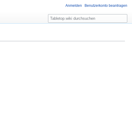
Anmelden
Benutzerkonto beantragen
S
u
c
h
e