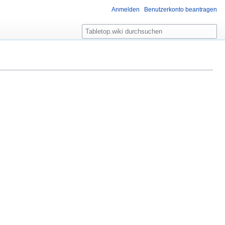
Anmelden
Benutzerkonto beantragen
S
u
c
h
e