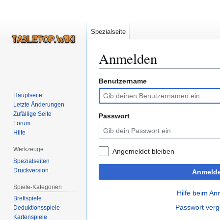
Spezialseite
Anmelden
Benutzername
Zur
Zur
Navigation
Suche
Hauptseite
springen
springen
Letzte Änderungen
Zufällige Seite
Passwort
Forum
Hilfe
Werkzeuge
Angemeldet bleiben
Spezialseiten
Druckversion
Anmeld
Spiele-Kategorien
Hilfe beim A
Brettspiele
Passwort ver
Deduktionsspiele
Kartenspiele