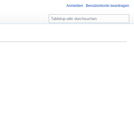
Anmelden
Benutzerkonto beantragen
S
u
c
h
e