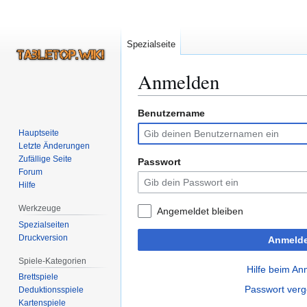
Spezialseite
Anmelden
Benutzername
Zur
Zur
Navigation
Suche
Hauptseite
springen
springen
Letzte Änderungen
Zufällige Seite
Passwort
Forum
Hilfe
Werkzeuge
Angemeldet bleiben
Spezialseiten
Druckversion
Anmeld
Spiele-Kategorien
Hilfe beim A
Brettspiele
Passwort ver
Deduktionsspiele
Kartenspiele